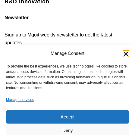
R&D Innovation
Newsletter
Sign up to Mgoit weekly newsletter to get the latest
updates.
Manage Consent
SEND
To provide the best experiences, we use technologies like cookies to store
and/or access device information. Consenting to these technologies will
allow us to process data such as browsing behavior or unique IDs on this
site. Not consenting or withdrawing consent, may adversely affect certain
features and functions.
Manage services
Accept
Deny